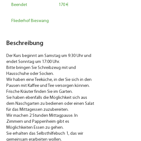
Euro
Beendet
B
170 €
e
e
Fliederhof Bieswang
n
d
e
t
Beschreibung
Der Kurs beginnt am Samstag um 9:30 Uhr und
endet Sonntag um 17:00 Uhr.
Bitte bringen Sie Schreibzeug mit und
Hausschuhe oder Socken.
Wir haben eine Teeküche, in der Sie sich in den
Pausen mit Kaffee und Tee versorgen können.
Frische Kräuter finden Sie im Garten.
Sie haben ebenfalls die Möglichkeit sich aus
dem Naschgarten zu bedienen oder einen Salat
für das Mittagessen zuzubereiten.
Wir machen 2 Stunden Mittagpause. In
Zimmern und Pappenheim gibt es
Möglichkeiten Essen zu gehen.
Sie erhalten das Selbsthilfebuch 1, das wir